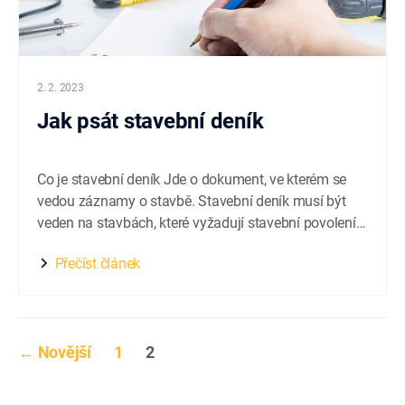
2. 2. 2023
Jak psát stavební deník
Co je stavební deník Jde o dokument, ve kterém se
vedou záznamy o stavbě. Stavební deník musí být
veden na stavbách, které vyžadují stavební povolení
nebo ohlášení stavebnímu úřadu. U některých
Přečíst článek
ohlašovaných staveb je možné místo stavebního
deníku vést jen jednoduchý záznam o stavbě. Deník
lze vést jak v papírové tak...
Stránkování
←
Novější
1
2
příspěvků