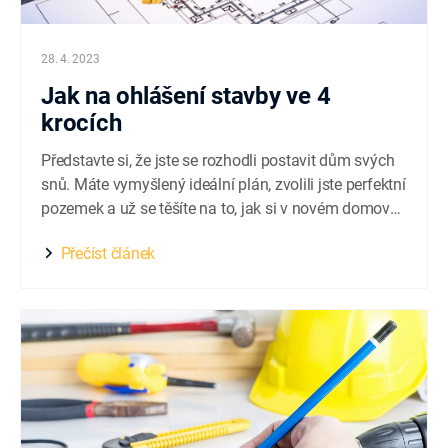
28. 4. 2023
Jak na ohlášení stavby ve 4
krocích
Představte si, že jste se rozhodli postavit dům svých
snů. Máte vymyšlený ideální plán, zvolili jste perfektní
pozemek a už se těšíte na to, jak si v novém domově
užijete klid a pohodu. Aby se vaše představa mohla
Přečíst článek
stát skutečností, je třeba udělat na cestě k realizaci
mnoho kroků. Jedním z nich...