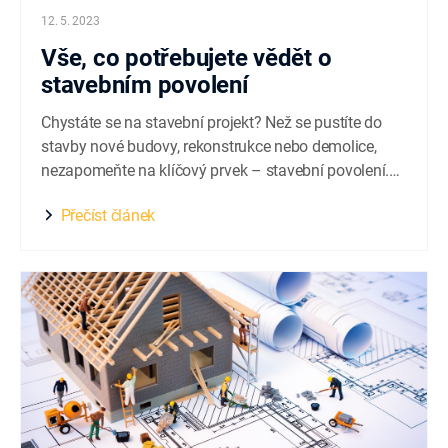
12. 5. 2023
Vše, co potřebujete vědět o
stavebním povolení
Chystáte se na stavební projekt? Než se pustíte do
stavby nové budovy, rekonstrukce nebo demolice,
nezapomeňte na klíčový prvek – stavební povolení.
V našem průvodci vám poradíme, jak získat stavební
Přečíst článek
povolení bez stresu a s lehkostí. Získáte informace o
tom, co stavební povolení znamená, proč je nezbytné
a jaký postup je třeba dodržet...