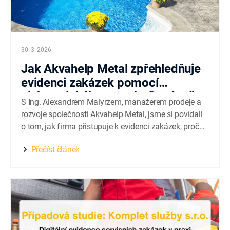
30. 3. 2026
Jak Akvahelp Metal zpřehledňuje
evidenci zakázek pomocí
elektronického stavebního deníku
S Ing. Alexandrem Malyrzem, manažerem prodeje a
rozvoje společnosti Akvahelp Metal, jsme si povídali
o tom, jak firma přistupuje k evidenci zakázek, proč
začala hledat digitální řešení a jak probíhá postupné
Přečíst článek
zavádění aplikace Buldo do praxe. Akvahelp Metal se
specializuje na návrh, výrobu a realizaci nerezových
bazénů včetně kompletní technologie...