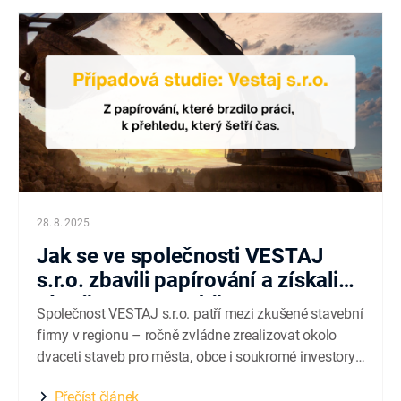
sdílení informací. Zavedení aplikace...
28. 8. 2025
Jak se ve společnosti VESTAJ
s.r.o. zbavili papírování a získali
více času na stavbě
Společnost VESTAJ s.r.o. patří mezi zkušené stavební
firmy v regionu – ročně zvládne zrealizovat okolo
dvaceti staveb pro města, obce i soukromé investory.
Zaměřuje se na kompletní dodávky – od rekonstrukcí
Přečíst článek
až po novostavby s důrazem na spolehlivost a jasný