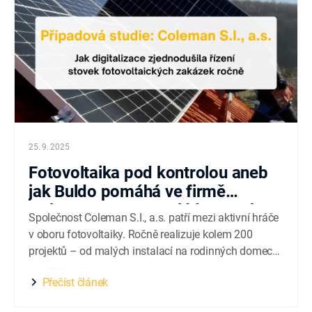
25. 9. 2025
Fotovoltaika pod kontrolou aneb
jak Buldo pomáhá ve firmě
Coleman S.I., a.s. zvládat stovky
Společnost Coleman S.I., a.s. patří mezi aktivní hráče
projektů ročně
v oboru fotovoltaiky. Ročně realizuje kolem 200
projektů – od malých instalací na rodinných domech
až po rozsáhlé komerční systémy. Pro firmu, která
Přečíst článek
zvládá projekty od prvotní obhlídky až po finální
realizaci, je důležitá rychlost, efektivita a jednoduché