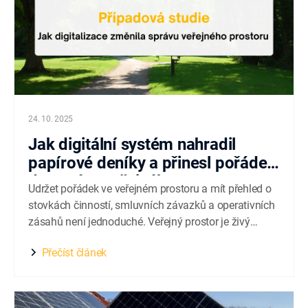
24. 10. 2025
Jak digitální systém nahradil
papírové deníky a přinesl pořádek
do správy veřejného prostoru
Udržet pořádek ve veřejném prostoru a mít přehled o
stovkách činností, smluvních závazků a operativních
zásahů není jednoduché. Veřejný prostor je živý
organismus, který se mění každý den a vyžaduje
Přečíst článek
jasná pravidla, spolehlivou evidenci i rychlou reakci,
když se něco pokazí. Právě proto se jeden z
provozovatelů veřejného prostoru rozhodl...