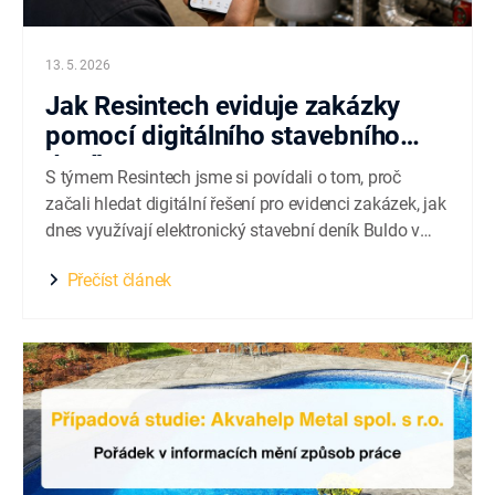
13. 5. 2026
Jak Resintech eviduje zakázky
pomocí digitálního stavebního
deníku
S týmem Resintech jsme si povídali o tom, proč
začali hledat digitální řešení pro evidenci zakázek, jak
dnes využívají elektronický stavební deník Buldo v
praxi a proč pro ně byla důležitá hlavně jednoduchost
Přečíst článek
a dostupnost informací přímo v terénu. Společnost
Resintech s.r.o. působí na trhu od roku 2021 a
zaměřuje...