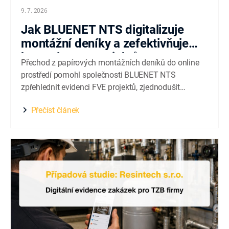
9. 7. 2026
Jak BLUENET NTS digitalizuje
montážní deníky a zefektivňuje
kontrolu FVE projektů
Přechod z papírových montážních deníků do online
prostředí pomohl společnosti BLUENET NTS
zpřehlednit evidenci FVE projektů, zjednodušit
kontrolu zápisů a propojit týmy v terénu s
Přečíst článek
managementem. Společnost BLUENET NTS, a.s. se
specializuje na realizaci fotovoltaických elektráren a
moderních energetických řešení. Zaměřuje se
především na projekty pro společenství vlastníků
jednotek, bytové...