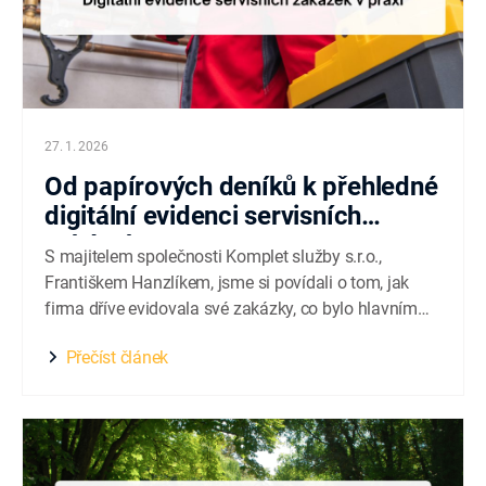
27. 1. 2026
Od papírových deníků k přehledné
digitální evidenci servisních
zakázek
S majitelem společnosti Komplet služby s.r.o.,
Františkem Hanzlíkem, jsme si povídali o tom, jak
firma dříve evidovala své zakázky, co bylo hlavním
impulzem pro přechod na digitální řešení a jak dnes v
Přečíst článek
praxi využívá elektronický stavební deník Buldo.
Komplet služby s.r.o. působí na trhu už více než 13 let
a...