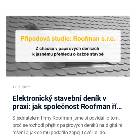
přehled o průběhu stavby. Firma v číslech Spolupráce
s Buldem Papíry, tabulky...
12. 7. 2025
Elektronický stavební deník v
praxi: jak společnost Roofman řídí
své stavby
S jednatelem firmy Roofman jsme si povídali o tom,
proč se rozhodl přejít z papírových deníků na digitální
řešení a jak se mu podařilo zapojit své lidi do