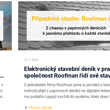
12. 7. 2025
Elektronický stavební deník v prax
na
společnost Roofman řídí své sta
 v
S jednatelem firmy Roofman jsme si povídali o tom
ro
rozhodl přejít z papírových deníků na digitální řešen
ní
mu podařilo zapojit své lidi do systému, který dnes
jako základ každé jejich zakázky. Společnost Roofm
Přečíst článek
ech
patří mezi zkušené hráče v oboru – ročně zvládne po