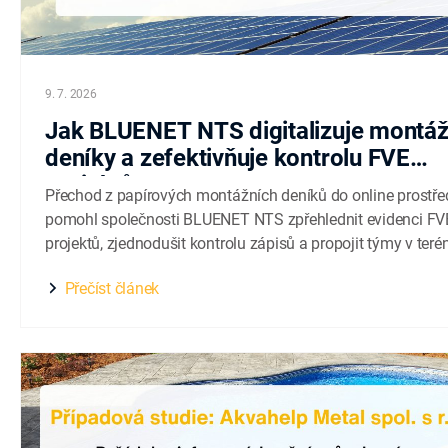
9. 7. 2026
Jak BLUENET NTS digitalizuje montáž
deníky a zefektivňuje kontrolu FVE
projektů
Přechod z papírových montážních deníků do online prostře
pomohl společnosti BLUENET NTS zpřehlednit evidenci FV
projektů, zjednodušit kontrolu zápisů a propojit týmy v teré
managementem. Společnost BLUENET NTS, a.s. se
Přečíst článek
specializuje na realizaci fotovoltaických elektráren a
moderních energetických řešení. Zaměřuje se především na
projekty pro společenství vlastníků jednotek, bytové...