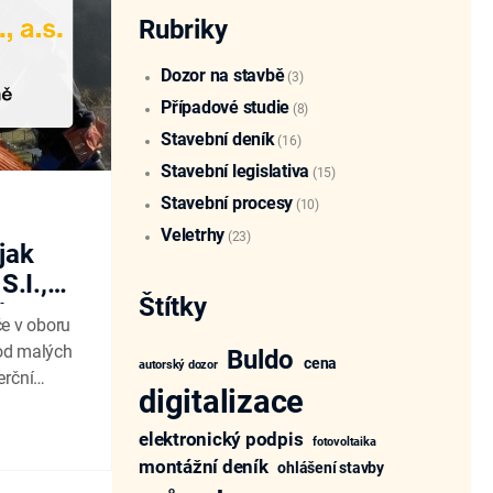
Rubriky
Dozor na stavbě
(3)
Případové studie
(8)
Stavební deník
(16)
Stavební legislativa
(15)
Stavební procesy
(10)
Veletrhy
(23)
jak
.I.,
Štítky
ě
če v oboru
 od malých
Buldo
cena
autorský dozor
erční
digitalizace
 obhlídky
 a
elektronický podpis
fotovoltaika
montážní deník
ohlášení stavby