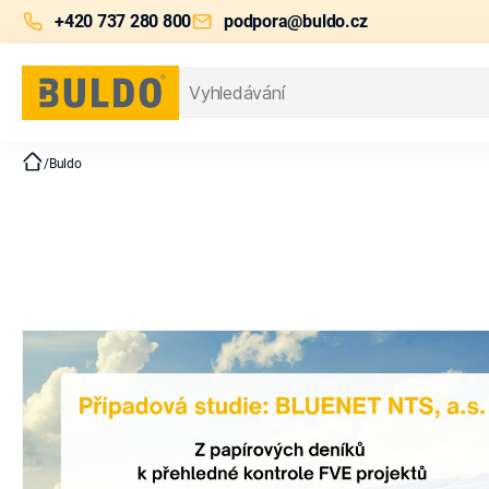
+420 737 280 800
podpora@buldo.cz
Hledat
BULDO
/
Buldo