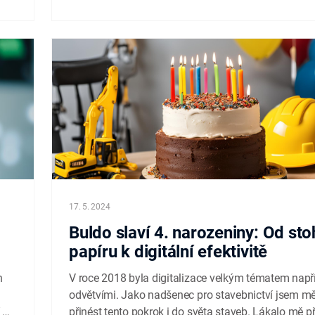
17. 5. 2024
Buldo slaví 4. narozeniny: Od sto
papíru k digitální efektivitě
h
V roce 2018 byla digitalizace velkým tématem např
odvětvími. Jako nadšenec pro stavebnictví jsem mě
 –
přinést tento pokrok i do světa staveb. Lákalo mě při