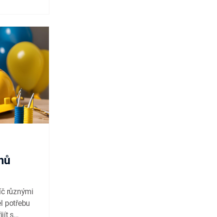
hů
íč různými
l potřebu
jít s