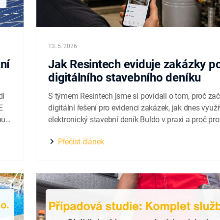
13. 5. 2026
ní
Jak Resintech eviduje zakázky 
digitálního stavebního deníku
dí
S týmem Resintech jsme si povídali o tom, proč zač
E
digitální řešení pro evidenci zakázek, jak dnes využí
nu s
elektronický stavební deník Buldo v praxi a proč pro
důležitá hlavně jednoduchost a dostupnost informa
Přečíst článek
terénu. Společnost Resintech s.r.o. působí na trhu o
2021 a zaměřuje...