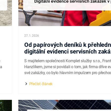
27. 1. 2026
Od papírových deníků k přehled
digitální evidenci servisních zak
e
S majitelem společnosti Komplet služby s.r.o., Fra
ma
Hanzlíkem, jsme si povídali o tom, jak firma dříve e
své zakázky, co bylo hlavním impulzem pro přecho
digitální řešení a jak dnes v praxi využívá elektroni
Přečíst článek
deník Buldo. Komplet služby s.r.o. působí na trhu už
.
13 let a...