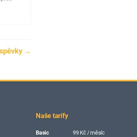
la tu
iné, co tu
íspěvky
→
Naše tarify
Basic
99 Kč / měsíc