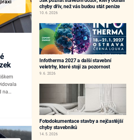
Jak poznat stavební dozor, který odhalí
chyby dřív, než vás budou stát peníze
10. 6. 2026
né
Infotherma 2027 a další stavební
ázek
veletrhy, které stojí za pozornost
9. 6. 2026
ntiškem
vidovala
d na
cký stavební
 více než
Fotodokumentace stavby a nejčastější
chyby stavebníků
14. 5. 2026