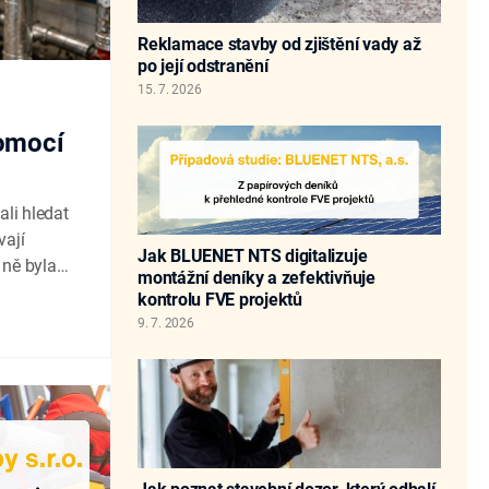
Reklamace stavby od zjištění vady až
po její odstranění
15. 7. 2026
pomocí
ali hledat
vají
Jak BLUENET NTS digitalizuje
 ně byla
montážní deníky a zefektivňuje
cí přímo v
kontrolu FVE projektů
d roku
9. 7. 2026