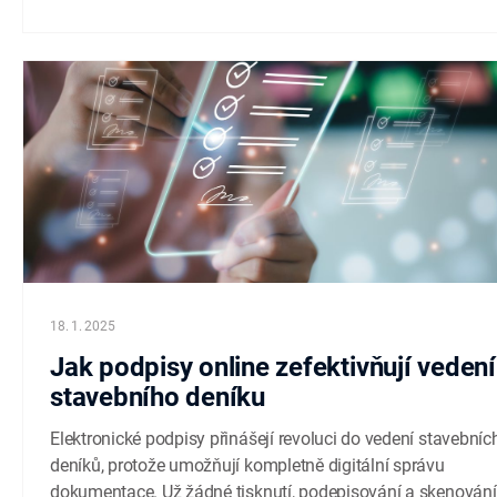
Spolupráce s Buldem Papíry, tabulky...
18. 1. 2025
Jak podpisy online zefektivňují vedení
stavebního deníku
Elektronické podpisy přinášejí revoluci do vedení stavebníc
deníků, protože umožňují kompletně digitální správu
dokumentace. Už žádné tisknutí, podepisování a skenování