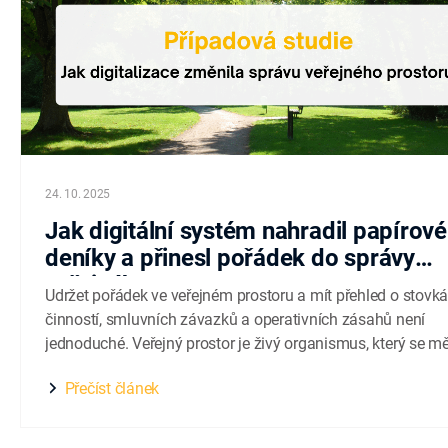
24. 10. 2025
Jak digitální systém nahradil papírové
deníky a přinesl pořádek do správy
veřejného prostoru
Udržet pořádek ve veřejném prostoru a mít přehled o stovk
činností, smluvních závazků a operativních zásahů není
jednoduché. Veřejný prostor je živý organismus, který se m
každý den a vyžaduje jasná pravidla, spolehlivou evidenci i
Přečíst článek
rychlou reakci, když se něco pokazí. Právě proto se jeden z
provozovatelů veřejného prostoru rozhodl...