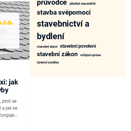
průvodce
předání staveniště
stavba svépomocí
stavebnictví a
bydlení
stavební povolení
stavební dozor
stavební zákon
veřejná správa
územní souhlas
i: jak
vby
, proč se
í a jak se
 funguje
an s.r.o.
stavit...