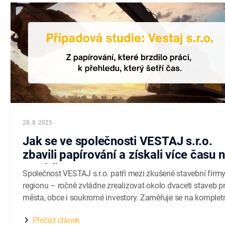
28. 8. 2025
Jak se ve společnosti VESTAJ s.r.o.
zbavili papírování a získali více času 
stavbě
Společnost VESTAJ s.r.o. patří mezi zkušené stavební firmy
regionu – ročně zvládne zrealizovat okolo dvaceti staveb p
města, obce i soukromé investory. Zaměřuje se na komplet
dodávky – od rekonstrukcí až po novostavby s důrazem na
Přečíst článek
spolehlivost a jasný přehled o průběhu stavby. Firma v čísl