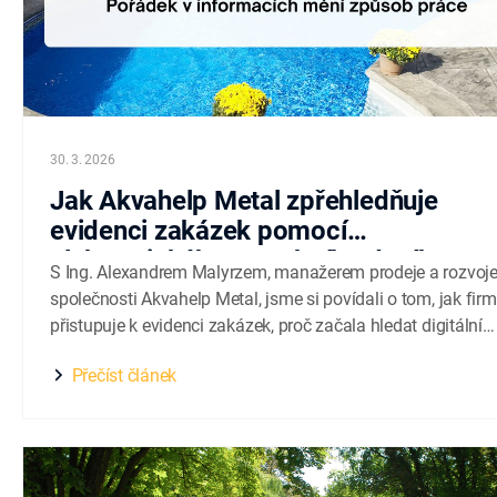
30. 3. 2026
Jak Akvahelp Metal zpřehledňuje
evidenci zakázek pomocí
elektronického stavebního deníku
S Ing. Alexandrem Malyrzem, manažerem prodeje a rozvoj
společnosti Akvahelp Metal, jsme si povídali o tom, jak fir
přistupuje k evidenci zakázek, proč začala hledat digitální
řešení a jak probíhá postupné zavádění aplikace Buldo do
Přečíst článek
praxe. Akvahelp Metal se specializuje na návrh, výrobu a
realizaci nerezových bazénů včetně kompletní technologie..