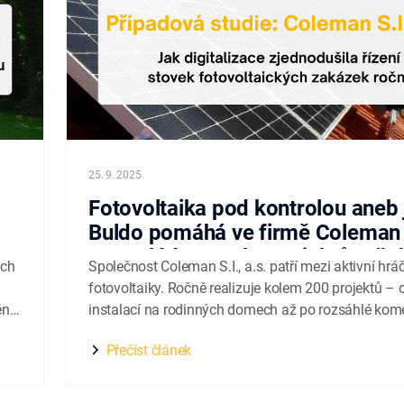
25. 9. 2025
Fotovoltaika pod kontrolou aneb 
Buldo pomáhá ve firmě Coleman S
a.s. zvládat stovky projektů ročn
ách
Společnost Coleman S.I., a.s. patří mezi aktivní hrá
fotovoltaiky. Ročně realizuje kolem 200 projektů –
ění
instalací na rodinných domech až po rozsáhlé kom
systémy. Pro firmu, která zvládá projekty od prvotní
Přečíst článek
až po finální realizaci, je důležitá rychlost, efektivita
jednoduché sdílení informací. Zavedení aplikace...