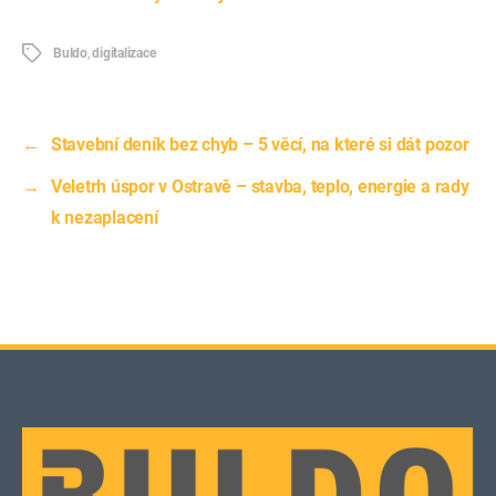
Štítky
Buldo
,
digitalizace
←
Stavební deník bez chyb – 5 věcí, na které si dát pozor
→
Veletrh úspor v Ostravě – stavba, teplo, energie a rady
k nezaplacení