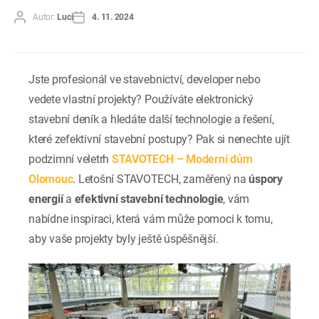
Autor
Datum
Autor:
Luci
4. 11. 2024
příspěvku
příspěvku
Jste profesionál ve stavebnictví, developer nebo
vedete vlastní projekty? Používáte elektronický
stavební deník a hledáte další technologie a řešení,
které zefektivní stavební postupy? Pak si nenechte ujít
podzimní veletrh
STAVOTECH – Moderní dům
Olomouc
. Letošní STAVOTECH, zaměřený na
úspory
energií
a
efektivní stavební technologie
, vám
nabídne inspiraci, která vám může pomoci k tomu,
aby vaše projekty byly ještě úspěšnější.