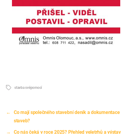
Štítky
stavba svépomocí
←
Co mají společného stavební deník a dokumentace
staveb?
→
Co nás čeká v roce 2025? Přehled veletrhů a výstav