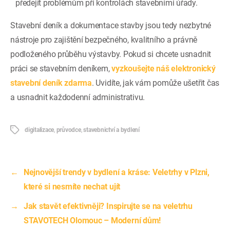
předejít problémům při kontrolách stavebními úřady.
Stavební deník a dokumentace stavby jsou tedy nezbytné
nástroje pro zajištění bezpečného, kvalitního a právně
podloženého průběhu výstavby. Pokud si chcete usnadnit
práci se stavebním deníkem,
vyzkoušejte náš elektronický
stavební deník zdarma
. Uvidíte, jak vám pomůže ušetřit čas
a usnadnit každodenní administrativu.
Štítky
digitalizace
,
průvodce
,
stavebnictví a bydlení
←
Nejnovější trendy v bydlení a kráse: Veletrhy v Plzni,
které si nesmíte nechat ujít
→
Jak stavět efektivněji? Inspirujte se na veletrhu
STAVOTECH Olomouc – Moderní dům!