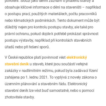
povolení. Slouží jako denní záznam o průběhu stavby a
obsahuje klíčové informace o dění na staveništi – například
o postupu prací, použitých materiálech, počtu pracovníků
nebo klimatických podmínkách. Tento dokument může být
důležitý nejen pro kontrolu postupu stavby, ale také pro
právní ochranu, pokud dojde k potřebě prokázat správnost
postupu výstavby, například při kontrolách stavebních
úřadů nebo při řešení sporů.
V České republice platí povinnost vést
elektronický
stavební deník
u staveb, které jsou součástí veřejné
zakázky v nadlimitním režimu, pokud byla zadávací řízení
zahájena po 1. lednu 2021. To vyplývá z novely zákona o
územním plánování a stavebním řádu. Elektronický
stavební deník lze vést buď samostatně, nebo s pomocí
zhotovitele stavby.