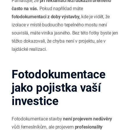
Pamatujte, že
při reklamaci leží důkazní břemeno
často na vás.
Pokud například máte
fotodokumentaci z doby výstavby,
kde je vidět, že
izolace v místě budoucího tepelného mostu není
souvislá, máte viníka jasného. Bez této fotky byste jen
těžko dokazovali, že chyba není v projektu, ale v
lajdácké realizaci.
Fotodokumentace
jako pojistka vaší
investice
Fotodokumentace stavby
není projevem nedůvěry
vůči řemeslníkům, ale projevem
profesionality