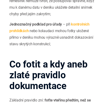
řemeslník nemůže tvrdit, že postupoval správně, když
mu k danému datu v deníku ukážete detailní snímek
chyby před jejím zakrytím;
Jednoznačný podklad pro úřady
– při
kontrolních
prohlídkách
nebo kolaudaci mohou fotky uložené
přímo v deníku mohou výrazně usnadnit dokazování
stavu skrytých konstrukcí;
Co fotit a kdy aneb
zlaté pravidlo
dokumentace
Základní pravidlo zní:
foťte vteřinu předtím, než se