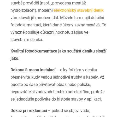
stavbě prováděl (např. „provedena montáž
hydroizolace“), moderní
elektronický stavební deník
vám dovolí jít mnohem dál. Můžete tam najít detailní
fotodokumentaci, která dané úkony zaznamenává. To
výrazně posiluje důkazní hodnotu zápisu ve
stavebním deníku.
Kvalitní fotodokumentace jako součást deníku slouží
jako:
Dokonalá mapa instalací
– díky fotkám v deníku
přesně víte, kudy vedou jednotlivé trubky a kabely. Až
budete po čase přivrtávat obraz nebo poličku,
neprovrtáte si vodovodní trubku ani elektřinu, protože
se jednoduše podíváte do historie stavby v aplikaci.
Důkaz při reklamaci
– pokud se objeví vada,