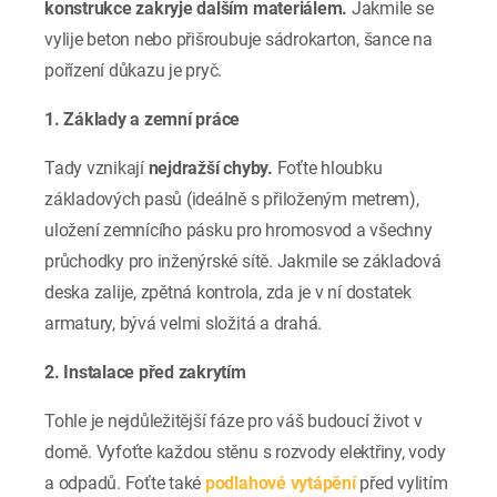
konstrukce zakryje dalším materiálem.
Jakmile se
vylije beton nebo přišroubuje sádrokarton, šance na
pořízení důkazu je pryč.
1. Základy a zemní práce
Tady vznikají
nejdražší chyby.
Foťte hloubku
základových pasů (ideálně s přiloženým metrem),
uložení zemnícího pásku pro hromosvod a všechny
průchodky pro inženýrské sítě. Jakmile se základová
deska zalije, zpětná kontrola, zda je v ní dostatek
armatury, bývá velmi složitá a drahá.
2. Instalace před zakrytím
Tohle je nejdůležitější fáze pro váš budoucí život v
domě. Vyfoťte každou stěnu s rozvody elektřiny, vody
a odpadů. Foťte také
podlahové vytápění
před vylitím