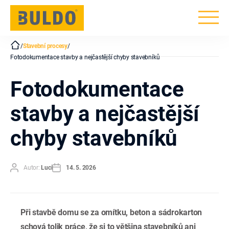
BULDO
/
Stavební procesy
/
Fotodokumentace stavby a nejčastější chyby stavebníků
Fotodokumentace
stavby a nejčastější
chyby stavebníků
Autor
Datum
Autor:
Luci
14. 5. 2026
příspěvku
příspěvku
Při stavbě domu se za omítku, beton a sádrokarton
schová tolik práce, že si to většina stavebníků ani