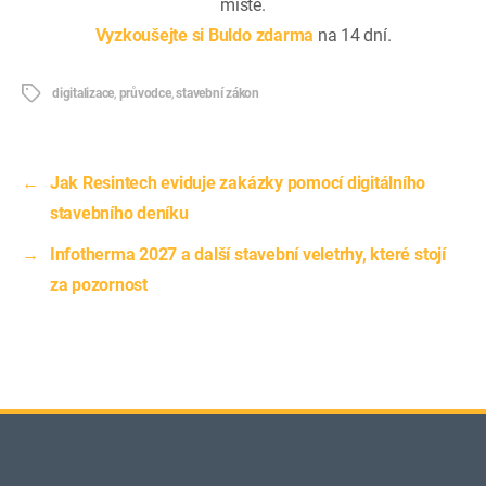
místě.
Vyzkoušejte si Buldo zdarma
na 14 dní.
Štítky
digitalizace
,
průvodce
,
stavební zákon
←
Jak Resintech eviduje zakázky pomocí digitálního
stavebního deníku
→
Infotherma 2027 a další stavební veletrhy, které stojí
za pozornost