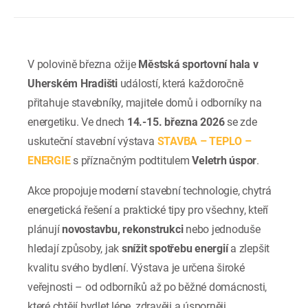
V polovině března ožije
Městská sportovní hala v
Uherském Hradišti
událostí, která každoročně
přitahuje stavebníky, majitele domů i odborníky na
energetiku. Ve dnech
14.-15. března 2026
se zde
uskuteční stavební výstava
STAVBA – TEPLO –
ENERGIE
s příznačným podtitulem
Veletrh úspor
.
Akce propojuje moderní stavební technologie, chytrá
energetická řešení a praktické tipy pro všechny, kteří
plánují
novostavbu, rekonstrukci
nebo jednoduše
hledají způsoby, jak
snížit spotřebu energií
a zlepšit
kvalitu svého bydlení. Výstava je určena široké
veřejnosti – od odborníků až po běžné domácnosti,
které chtějí bydlet lépe, zdravěji a úsporněji.