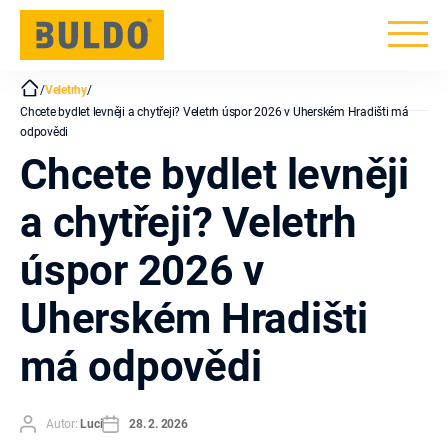
BULDO
/
Veletrhy
/
Chcete bydlet levněji a chytřeji? Veletrh úspor 2026 v Uherském Hradišti má
odpovědi
Chcete bydlet levněji
a chytřeji? Veletrh
úspor 2026 v
Uherském Hradišti
má odpovědi
Autor
Datum
Autor:
Luci
28. 2. 2026
příspěvku
příspěvku