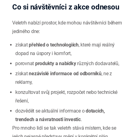
Co si návštěvníci z akce odnesou
Veletrh nabízí prostor, kde mohou návštěvníci během
jediného dne:
získat
přehled o technologiích
, které mají reálný
dopad na úspory i komfort,
porovnat
produkty a nabídky
různých dodavatelů,
získat
nezávislé informace od odborníků
, ne z
reklamy,
konzultovat svůj projekt, rozpočet nebo technické
řešení,
dozvědět se aktuální informace o
dotacích,
trendech a návratnosti investic
.
Pro mnoho lidí se tak veletrh stává místem, kde se
jejich nejasné představy mění v konkrétní plán.