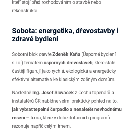
kteří stojí před rozhodováním o stavbě nebo
rekonstrukci.
Sobota: energetika, dřevostavby i
zdravé bydlení
Sobotní blok otevře
Zdeněk Kaňa
(Úsporné bydlení
s.r.o.) tématem
úsporných dřevostaveb
, které stále
častěji figurují jako rychlá, ekologická a energeticky
efektivní alternativa ke klasickým zděným domům.
Následně
Ing. Josef Slováček
z Cechu topenářů a
instalatérů ČR nabídne velmi praktický pohled na to,
jak vybrat tepelné čerpadlo a nenaletět nevhodnému
řešení
– téma, které v době dotačních programů
rezonuje napříč celým trhem.