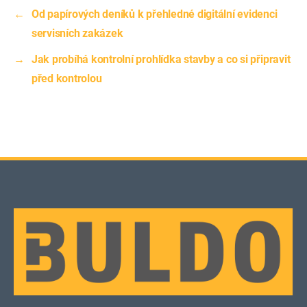
←
Od papírových deníků k přehledné digitální evidenci
servisních zakázek
→
Jak probíhá kontrolní prohlídka stavby a co si připravit
před kontrolou