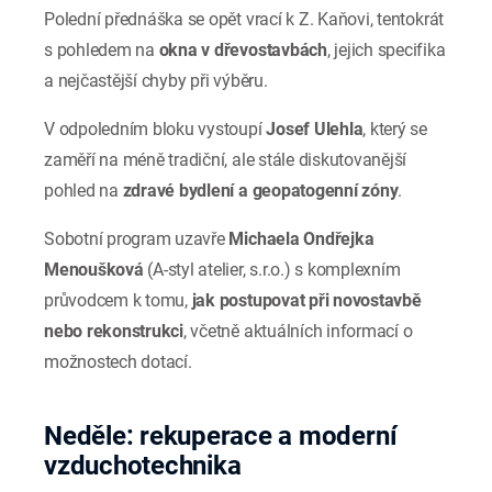
Polední přednáška se opět vrací k Z. Kaňovi, tentokrát
s pohledem na
okna v dřevostavbách
, jejich specifika
a nejčastější chyby při výběru.
V odpoledním bloku vystoupí
Josef Ulehla
, který se
zaměří na méně tradiční, ale stále diskutovanější
pohled na
zdravé bydlení a geopatogenní zóny
.
Sobotní program uzavře
Michaela Ondřejka
Menoušková
(A-styl atelier, s.r.o.) s komplexním
průvodcem k tomu,
jak postupovat při novostavbě
nebo rekonstrukci
, včetně aktuálních informací o
možnostech dotací.
Neděle: rekuperace a moderní
vzduchotechnika