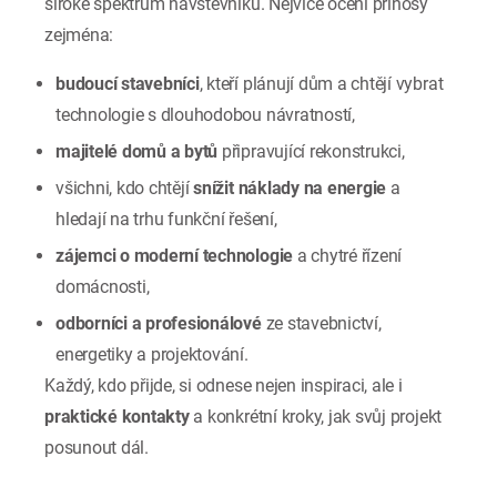
široké spektrum návštěvníků. Nejvíce ocení přínosy
zejména:
budoucí stavebníci
, kteří plánují dům a chtějí vybrat
technologie s dlouhodobou návratností,
majitelé domů a bytů
připravující rekonstrukci,
všichni, kdo chtějí
snížit náklady na energie
a
hledají na trhu funkční řešení,
zájemci o moderní technologie
a chytré řízení
domácnosti,
odborníci a profesionálové
ze stavebnictví,
energetiky a projektování.
Každý, kdo přijde, si odnese nejen inspiraci, ale i
praktické kontakty
a konkrétní kroky, jak svůj projekt
posunout dál.