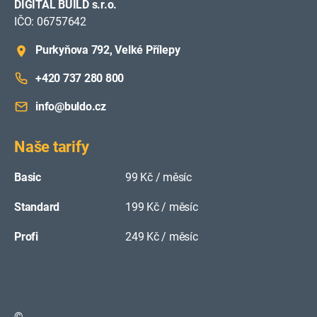
DIGITAL BUILD s.r.o.
IČO: 06757642
Purkyňova 792, Velké Přílepy
+420 737 280 800
info@buldo.cz
Naše tarify
Basic
99 Kč / měsíc
Standard
199 Kč / měsíc
Profi
249 Kč / měsíc
©